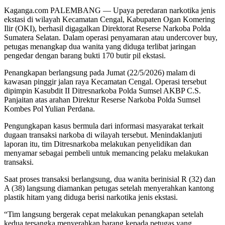
Kaganga.com PALEMBANG — Upaya peredaran narkotika jenis
ekstasi di wilayah Kecamatan Cengal, Kabupaten Ogan Komering
Ilir (OKI), berhasil digagalkan Direktorat Reserse Narkoba Polda
Sumatera Selatan. Dalam operasi penyamaran atau undercover buy,
petugas menangkap dua wanita yang diduga terlibat jaringan
pengedar dengan barang bukti 170 butir pil ekstasi.
Penangkapan berlangsung pada Jumat (22/5/2026) malam di
kawasan pinggir jalan raya Kecamatan Cengal. Operasi tersebut
dipimpin Kasubdit II Ditresnarkoba Polda Sumsel AKBP C.S.
Panjaitan atas arahan Direktur Reserse Narkoba Polda Sumsel
Kombes Pol Yulian Perdana.
Pengungkapan kasus bermula dari informasi masyarakat terkait
dugaan transaksi narkoba di wilayah tersebut. Menindaklanjuti
laporan itu, tim Ditresnarkoba melakukan penyelidikan dan
menyamar sebagai pembeli untuk memancing pelaku melakukan
transaksi.
Saat proses transaksi berlangsung, dua wanita berinisial R (32) dan
A (38) langsung diamankan petugas setelah menyerahkan kantong
plastik hitam yang diduga berisi narkotika jenis ekstasi.
“Tim langsung bergerak cepat melakukan penangkapan setelah
kedua tersangka menyerahkan barang kepada petugas yang