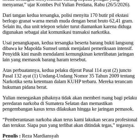
menyamar,” ujar Kombes Pol Yulian Perdana, Rabu (26/5/2026).
Dari tangan kedua tersangka, polisi menyita 170 butir pil ekstasi
berlogo granat warna merah muda dengan berat bruto 62,41 gram.
Selain itu, dua unit telepon seluler turut diamankan karena diduga
digunakan sebagai alat komunikasi transaksi narkotika.
Usai penangkapan, kedua tersangka beserta barang bukti langsung
dibawa ke Mapolda Sumsel untuk menjalani pemeriksaan intensif.
Penyidik kini masih mendalami kemungkinan keterlibatan jaringan
lain yang memasok barang haram tersebut.
Atas perbuatannya, kedua pelaku dijerat Pasal 114 ayat (2) juncto
Pasal 132 ayat (1) Undang-Undang Nomor 35 Tahun 2009 tentang
Narkotika serta ketentuan dalam KUHP terbaru. Mereka terancam
hukuman pidana berat.
Yulian menegaskan pihaknya tidak akan memberi ruang bagi pelaku
peredaran narkoba di Sumatera Selatan dan memastikan
pengembangan kasus terus dilakukan hingga ke jaringan pemasok.
“Pemberantasan narkoba akan terus kami lakukan secara profesional
dan terukur. Siapa pun yang terlibat akan ditindak tegas,” tegasnya.
Penulis :
Reza Mardiansyah