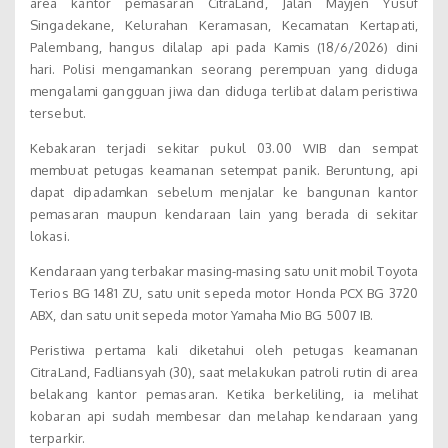
area kantor pemasaran CitraLand, Jalan Mayjen Yusuf
Singadekane, Kelurahan Keramasan, Kecamatan Kertapati,
Palembang, hangus dilalap api pada Kamis (18/6/2026) dini
hari. Polisi mengamankan seorang perempuan yang diduga
mengalami gangguan jiwa dan diduga terlibat dalam peristiwa
tersebut.
Kebakaran terjadi sekitar pukul 03.00 WIB dan sempat
membuat petugas keamanan setempat panik. Beruntung, api
dapat dipadamkan sebelum menjalar ke bangunan kantor
pemasaran maupun kendaraan lain yang berada di sekitar
lokasi.
Kendaraan yang terbakar masing-masing satu unit mobil Toyota
Terios BG 1481 ZU, satu unit sepeda motor Honda PCX BG 3720
ABX, dan satu unit sepeda motor Yamaha Mio BG 5007 IB.
Peristiwa pertama kali diketahui oleh petugas keamanan
CitraLand, Fadliansyah (30), saat melakukan patroli rutin di area
belakang kantor pemasaran. Ketika berkeliling, ia melihat
kobaran api sudah membesar dan melahap kendaraan yang
terparkir.