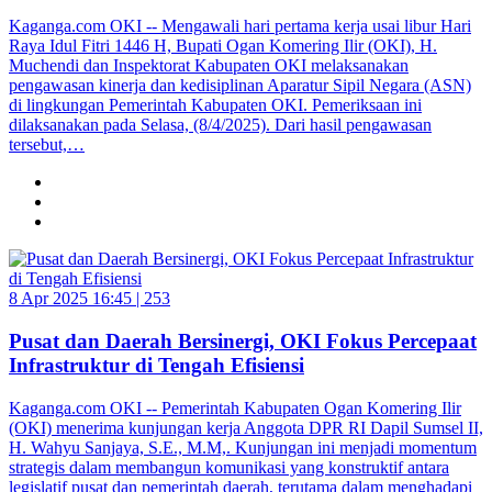
Kaganga.com OKI -- Mengawali hari pertama kerja usai libur Hari
Raya Idul Fitri 1446 H, Bupati Ogan Komering Ilir (OKI), H.
Muchendi dan Inspektorat Kabupaten OKI melaksanakan
pengawasan kinerja dan kedisiplinan Aparatur Sipil Negara (ASN)
di lingkungan Pemerintah Kabupaten OKI. Pemeriksaan ini
dilaksanakan pada Selasa, (8/4/2025). Dari hasil pengawasan
tersebut,…
8 Apr 2025 16:45 |
253
Pusat dan Daerah Bersinergi, OKI Fokus Percepaat
Infrastruktur di Tengah Efisiensi
Kaganga.com OKI -- Pemerintah Kabupaten Ogan Komering Ilir
(OKI) menerima kunjungan kerja Anggota DPR RI Dapil Sumsel II,
H. Wahyu Sanjaya, S.E., M.M,. Kunjungan ini menjadi momentum
strategis dalam membangun komunikasi yang konstruktif antara
legislatif pusat dan pemerintah daerah, terutama dalam menghadapi