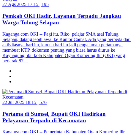
27 Ags 2025 17:15 |
195
Pemkab OKI Hadir, Layanan Terpadu Jangkau
Warga Tulung Selapan
Kaganga.com OKI -- Pagi itu, Riko, pelajar SMA asal Tulung
Selapan, datang lebih awal ke Kantor Camat. Ada yang berbeda dari
aktivitasnya hari itu, karena hari itu jadi pengalaman pertamanya
membuat KTP, dokumen penting yang biasa harus diurus ke
Kayuagung, ibu kota Kabupaten Ogan Komering Ilir (OKI) yang
berjarak 87…
22 Jul 2025 18:15 |
576
Pertama di Sumsel, Bupati OKI Hadirkan
Pelayanan Terpadu di Kecamatan
Kaganga.com OKI -- Pemerintah Kabupaten Ogan Komering Ilir