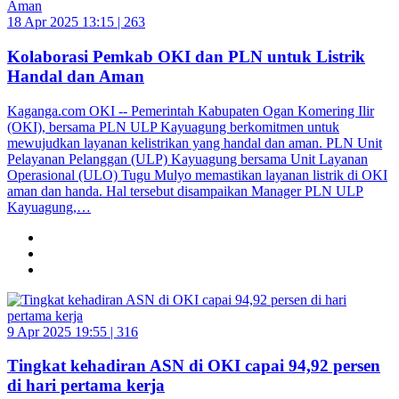
18 Apr 2025 13:15 |
263
Kolaborasi Pemkab OKI dan PLN untuk Listrik
Handal dan Aman
Kaganga.com OKI -- Pemerintah Kabupaten Ogan Komering Ilir
(OKI), bersama PLN ULP Kayuagung berkomitmen untuk
mewujudkan layanan kelistrikan yang handal dan aman. PLN Unit
Pelayanan Pelanggan (ULP) Kayuagung bersama Unit Layanan
Operasional (ULO) Tugu Mulyo memastikan layanan listrik di OKI
aman dan handa. Hal tersebut disampaikan Manager PLN ULP
Kayuagung,…
9 Apr 2025 19:55 |
316
Tingkat kehadiran ASN di OKI capai 94,92 persen
di hari pertama kerja