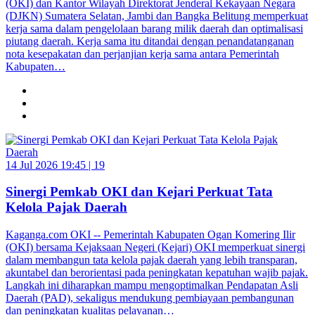
(OKI) dan Kantor Wilayah Direktorat Jenderal Kekayaan Negara
(DJKN) Sumatera Selatan, Jambi dan Bangka Belitung memperkuat
kerja sama dalam pengelolaan barang milik daerah dan optimalisasi
piutang daerah. Kerja sama itu ditandai dengan penandatanganan
nota kesepakatan dan perjanjian kerja sama antara Pemerintah
Kabupaten…
14 Jul 2026 19:45 |
19
Sinergi Pemkab OKI dan Kejari Perkuat Tata
Kelola Pajak Daerah
Kaganga.com OKI -- Pemerintah Kabupaten Ogan Komering Ilir
(OKI) bersama Kejaksaan Negeri (Kejari) OKI memperkuat sinergi
dalam membangun tata kelola pajak daerah yang lebih transparan,
akuntabel dan berorientasi pada peningkatan kepatuhan wajib pajak.
Langkah ini diharapkan mampu mengoptimalkan Pendapatan Asli
Daerah (PAD), sekaligus mendukung pembiayaan pembangunan
dan peningkatan kualitas pelayanan…