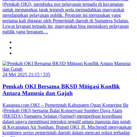
(Pemkab OKI), membuka pos pelayanan terpadu di kecamatan
untuk memangkas jarak tempuh serta memudahkan masyarakat
mendapatkan pelayanan publik. Program ini merupakan yang
pertama kali digagas oleh Pemerintah daerah di Sumatera Selatan.
Lewat layanan terpadu itu, masyarakat bisa mengakses pelayanan
publik yang beragam…
24 Mei 2025 21:15 |
335
Pemkab OKI Bersama BKSD Mitigasi Konflik
Antara Manusia dan Gajah
Kaganga.com OKI -- Pemerintah Kabupaten Ogan Komering Ilir
(Pemkab OKI) bersama Balai Konservasi Sumber Daya Alam
(BKSDA) Sumatera Selatan (Sumsel) memperkuat koordinasi
dalam upaya memitigasi interaksi negatif antara manusia dan gajah
di Kecamatan Air Sugihan. Bupati OKI, H. Muchendi menyatakan
komitmen serius pemerintah daerah dalam mencari solusi terhadap