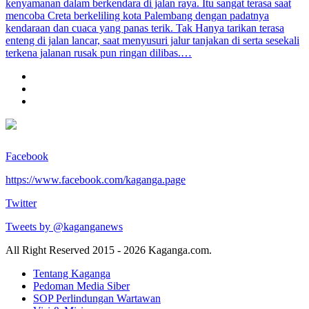
kenyamanan dalam berkendara di jalan raya. Itu sangat terasa saat
mencoba Creta berkeliling kota Palembang dengan padatnya
kendaraan dan cuaca yang panas terik. Tak Hanya tarikan terasa
enteng di jalan lancar, saat menyusuri jalur tanjakan di serta sesekali
terkena jalanan rusak pun ringan dilibas.…
Facebook
https://www.facebook.com/kaganga.page
Twitter
Tweets by @kaganganews
All Right Reserved 2015 - 2026 Kaganga.com.
Tentang Kaganga
Pedoman Media Siber
SOP Perlindungan Wartawan