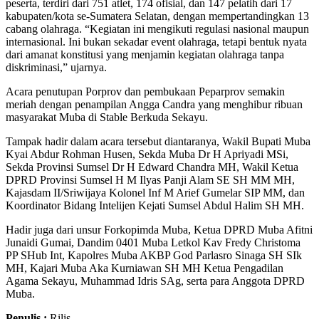
peserta, terdiri dari 751 atlet, 174 ofisial, dan 147 pelatih dari 17
kabupaten/kota se-Sumatera Selatan, dengan mempertandingkan 13
cabang olahraga. “Kegiatan ini mengikuti regulasi nasional maupun
internasional. Ini bukan sekadar event olahraga, tetapi bentuk nyata
dari amanat konstitusi yang menjamin kegiatan olahraga tanpa
diskriminasi,” ujarnya.
Acara penutupan Porprov dan pembukaan Peparprov semakin
meriah dengan penampilan Angga Candra yang menghibur ribuan
masyarakat Muba di Stable Berkuda Sekayu.
Tampak hadir dalam acara tersebut diantaranya, Wakil Bupati Muba
Kyai Abdur Rohman Husen, Sekda Muba Dr H Apriyadi MSi,
Sekda Provinsi Sumsel Dr H Edward Chandra MH, Wakil Ketua
DPRD Provinsi Sumsel H M Ilyas Panji Alam SE SH MM MH,
Kajasdam II/Sriwijaya Kolonel Inf M Arief Gumelar SIP MM, dan
Koordinator Bidang Intelijen Kejati Sumsel Abdul Halim SH MH.
Hadir juga dari unsur Forkopimda Muba, Ketua DPRD Muba Afitni
Junaidi Gumai, Dandim 0401 Muba Letkol Kav Fredy Christoma
PP SHub Int, Kapolres Muba AKBP God Parlasro Sinaga SH SIk
MH, Kajari Muba Aka Kurniawan SH MH Ketua Pengadilan
Agama Sekayu, Muhammad Idris SAg, serta para Anggota DPRD
Muba.
Penulis :
Rilis