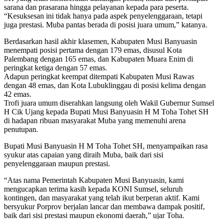
sarana dan prasarana hingga pelayanan kepada para peserta.
“Kesuksesan ini tidak hanya pada aspek penyelenggaraan, tetapi
juga prestasi. Muba pantas berada di posisi juara umum,” katanya.
Berdasarkan hasil akhir klasemen, Kabupaten Musi Banyuasin
menempati posisi pertama dengan 179 emas, disusul Kota
Palembang dengan 165 emas, dan Kabupaten Muara Enim di
peringkat ketiga dengan 57 emas.
Adapun peringkat keempat ditempati Kabupaten Musi Rawas
dengan 48 emas, dan Kota Lubuklinggau di posisi kelima dengan
42 emas.
Trofi juara umum diserahkan langsung oleh Wakil Gubernur Sumsel
H Cik Ujang kepada Bupati Musi Banyuasin H M Toha Tohet SH
di hadapan ribuan masyarakat Muba yang memenuhi arena
penutupan.
Bupati Musi Banyuasin H M Toha Tohet SH, menyampaikan rasa
syukur atas capaian yang diraih Muba, baik dari sisi
penyelenggaraan maupun prestasi.
“Atas nama Pemerintah Kabupaten Musi Banyuasin, kami
mengucapkan terima kasih kepada KONI Sumsel, seluruh
kontingen, dan masyarakat yang telah ikut berperan aktif. Kami
bersyukur Porprov berjalan lancar dan membawa dampak positif,
baik dari sisi prestasi maupun ekonomi daerah,” ujar Toha.