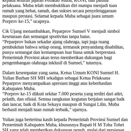
kepada seluruh jajaran Pemkab Muba, KONI, dan panitia
pelaksana. Muba telah membuktikan diri mampu menjadi tuan
rumah yang hebat, ramah, dan sukses secara penyelenggaraan
maupun prestasi. Selamat kepada Muba sebagai juara umum
Porprov ke-15,” ucapnya.
Cik Ujang menambahkan, Peparprov Sumsel V menjadi simbol
kesetaraan dan semangat sportivitas tanpa batas.
“Peparprov bukan sekadar ajang olahraga, tapi juga ruang
pembuktian bahwa setiap orang, termasuk penyandang disabilitas,
punya semangat dan kemampuan luar biasa untuk berprestasi.
Pemerintah Provinsi akan terus memberikan dukungan bagi
pengembangan olahraga inklusif di Sumsel,” tuturnya.
Dalam kesempatan yang sama, Ketua Umum KONI Sumsel H.
Yulian Burhan SH MH sekaligus sebagai Ketua Pelaksana
Peparprov menyampaikan apresiasi tinggi atas keberhasilan
Kabupaten Muba.
“Porprov ke-15 diikuti sekitar 7.000 peserta yang terdiri dari atlet,
pelatih, dan ofisial. Semua rangkaian kegiatan berjalan sangat baik
dan lancar, baik di Kota Sekayu maupun di Sungai Lilin. Muba
berhasil menjadi tuan rumah terbaik,” ujarnya.
Yulian juga berterima kasih kepada Pemerintah Provinsi Sumsel dan
Pemerintah Kabupaten Muba, khususnya Bupati H M Toha Tohet
SH yang telah memberikan dukungan penuh, mulai dari persiapan