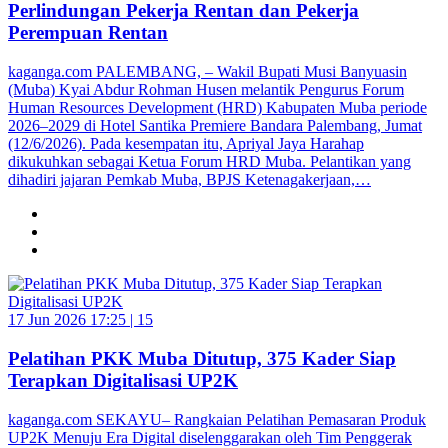
Perlindungan Pekerja Rentan dan Pekerja
Perempuan Rentan
kaganga.com PALEMBANG, – Wakil Bupati Musi Banyuasin
(Muba) Kyai Abdur Rohman Husen melantik Pengurus Forum
Human Resources Development (HRD) Kabupaten Muba periode
2026–2029 di Hotel Santika Premiere Bandara Palembang, Jumat
(12/6/2026). Pada kesempatan itu, Apriyal Jaya Harahap
dikukuhkan sebagai Ketua Forum HRD Muba. Pelantikan yang
dihadiri jajaran Pemkab Muba, BPJS Ketenagakerjaan,…
17 Jun 2026 17:25 |
15
Pelatihan PKK Muba Ditutup, 375 Kader Siap
Terapkan Digitalisasi UP2K
kaganga.com SEKAYU– Rangkaian Pelatihan Pemasaran Produk
UP2K Menuju Era Digital diselenggarakan oleh Tim Penggerak