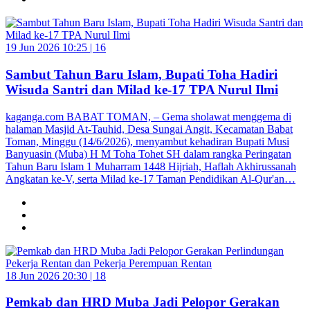
19 Jun 2026 10:25 |
16
Sambut Tahun Baru Islam, Bupati Toha Hadiri
Wisuda Santri dan Milad ke-17 TPA Nurul Ilmi
kaganga.com BABAT TOMAN, – Gema sholawat menggema di
halaman Masjid At-Tauhid, Desa Sungai Angit, Kecamatan Babat
Toman, Minggu (14/6/2026), menyambut kehadiran Bupati Musi
Banyuasin (Muba) H M Toha Tohet SH dalam rangka Peringatan
Tahun Baru Islam 1 Muharram 1448 Hijriah, Haflah Akhirussanah
Angkatan ke-V, serta Milad ke-17 Taman Pendidikan Al-Qur'an…
18 Jun 2026 20:30 |
18
Pemkab dan HRD Muba Jadi Pelopor Gerakan