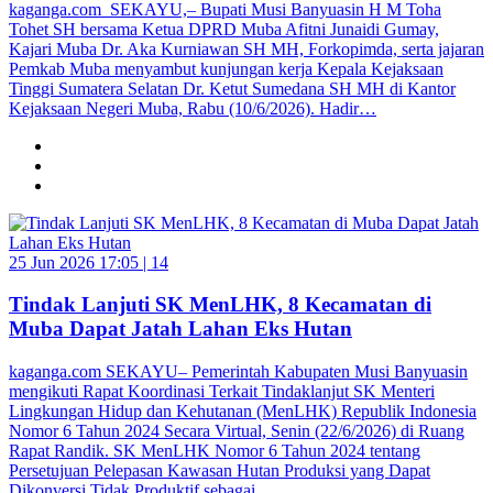
kaganga.com SEKAYU,– Bupati Musi Banyuasin H M Toha
Tohet SH bersama Ketua DPRD Muba Afitni Junaidi Gumay,
Kajari Muba Dr. Aka Kurniawan SH MH, Forkopimda, serta jajaran
Pemkab Muba menyambut kunjungan kerja Kepala Kejaksaan
Tinggi Sumatera Selatan Dr. Ketut Sumedana SH MH di Kantor
Kejaksaan Negeri Muba, Rabu (10/6/2026). Hadir…
25 Jun 2026 17:05 |
14
Tindak Lanjuti SK MenLHK, 8 Kecamatan di
Muba Dapat Jatah Lahan Eks Hutan
kaganga.com SEKAYU– Pemerintah Kabupaten Musi Banyuasin
mengikuti Rapat Koordinasi Terkait Tindaklanjut SK Menteri
Lingkungan Hidup dan Kehutanan (MenLHK) Republik Indonesia
Nomor 6 Tahun 2024 Secara Virtual, Senin (22/6/2026) di Ruang
Rapat Randik. SK MenLHK Nomor 6 Tahun 2024 tentang
Persetujuan Pelepasan Kawasan Hutan Produksi yang Dapat
Dikonversi Tidak Produktif sebagai…