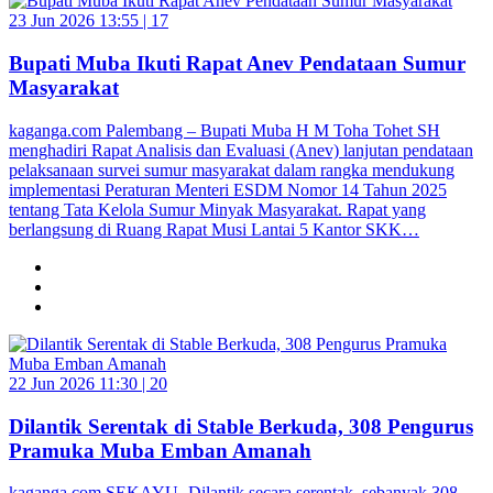
23 Jun 2026 13:55 |
17
Bupati Muba Ikuti Rapat Anev Pendataan Sumur
Masyarakat
kaganga.com Palembang – Bupati Muba H M Toha Tohet SH
menghadiri Rapat Analisis dan Evaluasi (Anev) lanjutan pendataan
pelaksanaan survei sumur masyarakat dalam rangka mendukung
implementasi Peraturan Menteri ESDM Nomor 14 Tahun 2025
tentang Tata Kelola Sumur Minyak Masyarakat. Rapat yang
berlangsung di Ruang Rapat Musi Lantai 5 Kantor SKK…
22 Jun 2026 11:30 |
20
Dilantik Serentak di Stable Berkuda, 308 Pengurus
Pramuka Muba Emban Amanah
kaganga.com SEKAYU- Dilantik secara serentak, sebanyak 308