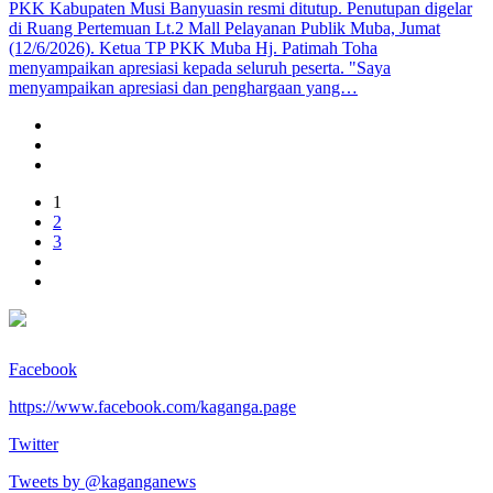
PKK Kabupaten Musi Banyuasin resmi ditutup. Penutupan digelar
di Ruang Pertemuan Lt.2 Mall Pelayanan Publik Muba, Jumat
(12/6/2026). Ketua TP PKK Muba Hj. Patimah Toha
menyampaikan apresiasi kepada seluruh peserta. "Saya
menyampaikan apresiasi dan penghargaan yang…
1
2
3
Facebook
https://www.facebook.com/kaganga.page
Twitter
Tweets by @kaganganews