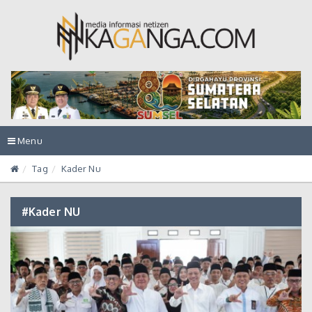
Toggle
Menu
navigation
Tag
Kader Nu
#Kader NU