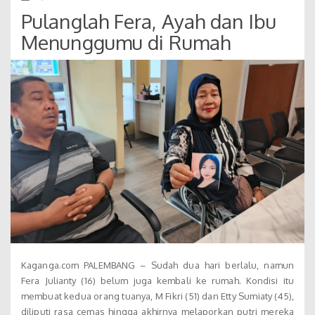
Pulanglah Fera, Ayah dan Ibu
Menunggumu di Rumah
Kaganga.com PALEMBANG – Sudah dua hari berlalu, namun
Fera Julianty (16) belum juga kembali ke rumah. Kondisi itu
membuat kedua orang tuanya, M Fikri (51) dan Etty Sumiaty (45),
diliputi rasa cemas hingga akhirnya melaporkan putri mereka