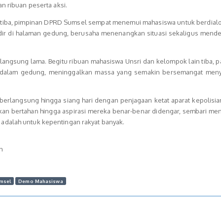
an ribuan peserta aksi.
 tiba, pimpinan DPRD Sumsel sempat menemui mahasiswa untuk berdialo
dir di halaman gedung, berusaha menenangkan situasi sekaligus mend
rlangsung lama. Begitu ribuan mahasiswa Unsri dan kelompok lain tiba, p
e dalam gedung, meninggalkan massa yang semakin bersemangat men
 berlangsung hingga siang hari dengan penjagaan ketat aparat kepolisi
n bertahan hingga aspirasi mereka benar-benar didengar, sembari me
adalah untuk kepentingan rakyat banyak.
h
msel
Demo Mahasiswa