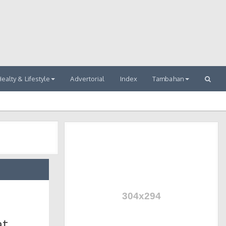
ealty & Lifestyle
Advertorial
Index
Tambahan
at