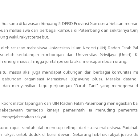
 Suasana di kawasan Simpang 5 DPRD Provinsi Sumatera Selatan meman
Ribuan mahasiswa dari berbagai kampus di Palembang dan sekitarnya tum
ng wakil rakyat tersebut.
r oleh ratusan mahasiswa Universitas Islam Negeri (UIN) Raden Fatah P
setelah kedatangan rombongan dari Universitas Sriwijaya (Unsri). K
energi massa, hingga jumlah peserta aksi mencapai ribuan orang.
 situ, massa aksi juga mendapat dukungan dari berbagai komunitas m
 gabungan organisasi Mahasiswa (Cipayung plus). Mereka datan
dan menyanyikan lagu perjuangan "Buruh Tani" yang menggema di
tu koordinator lapangan dari UIN Raden Fatah Palembang menegaskan ba
kekecewaan terhadap kinerja pemerintah. Ia menuding pemerinta
 menyejahterakan rakyat.
kunci rapat, seolah-olah menutup telinga dari suara mahasiswa. Padaha
rakyat untuk duduk di kursi dewan. Sekarang hak-hak rakyat justru dia