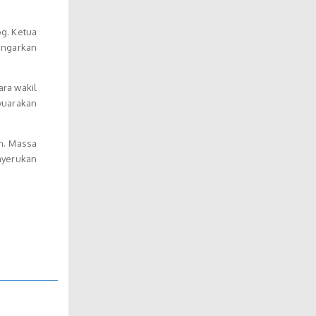
g. Ketua
engarkan
ara wakil
yuarakan
an. Massa
nyerukan