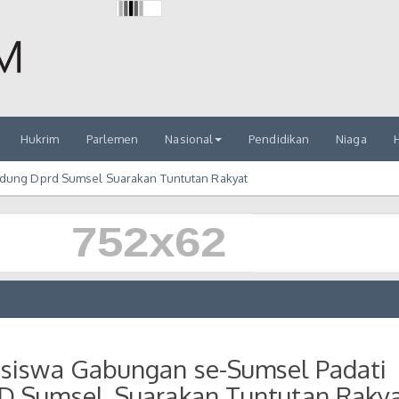
Hukrim
Parlemen
Nasional
Pendidikan
Niaga
H
dung Dprd Sumsel Suarakan Tuntutan Rakyat
siswa Gabungan se-Sumsel Padati
 Sumsel, Suarakan Tuntutan Raky