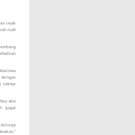
as sejak
pah ruah
alembang
ehadiran
ahasiswa
g dengan
 sekitar
hwa aksi
h gagal
l dulunya
baikan,”