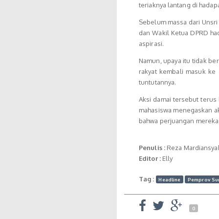
teriaknya lantang di hadap
Sebelum massa dari Unsri
dan Wakil Ketua DPRD ha
aspirasi.
Namun, upaya itu tidak be
rakyat kembali masuk k
tuntutannya.
Aksi damai tersebut terus
mahasiswa menegaskan aka
bahwa perjuangan mereka 
Penulis :
Reza Mardiansya
Editor :
Elly
Tag :
Headline
Pemprov Su
0