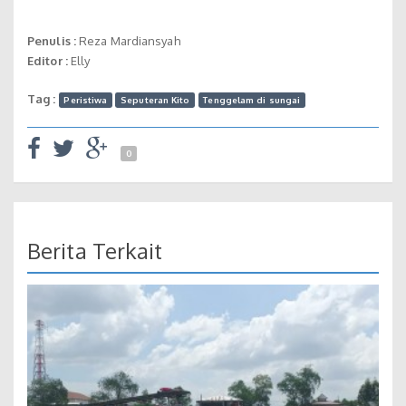
Penulis :
Reza Mardiansyah
Editor :
Elly
Tag :
Peristiwa
Seputeran Kito
Tenggelam di sungai
0
Berita Terkait