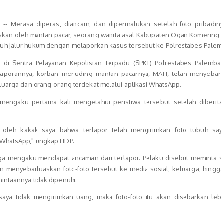
-- Merasa diperas, diancam, dan dipermalukan setelah foto pribadin
kan oleh mantan pacar, seorang wanita asal Kabupaten Ogan Komering Il
uh jalur hukum dengan melaporkan kasus tersebut ke Polrestabes Pale
n di Sentra Pelayanan Kepolisian Terpadu (SPKT) Polrestabes Palemb
 laporannya, korban menuding mantan pacarnya, MAH, telah menyebar
eluarga dan orang-orang terdekat melalui aplikasi WhatsApp.
mengaku pertama kali mengetahui peristiwa tersebut setelah diberit
u oleh kakak saya bahwa terlapor telah mengirimkan foto tubuh sa
 WhatsApp," ungkap HDP.
juga mengaku mendapat ancaman dari terlapor. Pelaku disebut meminta 
menyebarluaskan foto-foto tersebut ke media sosial, keluarga, hingg
intaannya tidak dipenuhi.
aya tidak mengirimkan uang, maka foto-foto itu akan disebarkan lebi