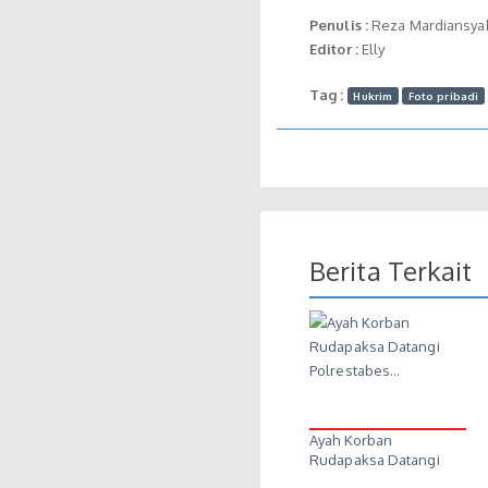
Penulis :
Reza Mardiansya
Editor :
Elly
Tag :
Hukrim
Foto pribadi
Berita Terkait
Ayah Korban
Rudapaksa Datangi
Polrestabes…