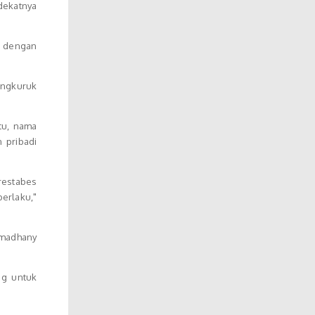
dekatnya
 dengan
Tengkuruk
tu, nama
 pribadi
restabes
erlaku,"
amadhany
ng untuk