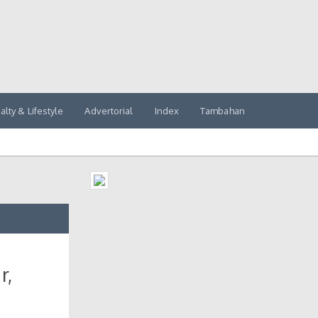
alty & Lifestyle
Advertorial
Index
Tambahan
r,