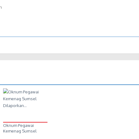
h
Oknum Pegawai
Kemenag Sumsel
Dilaporkan…