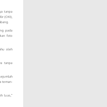
ya tanpa
ir (OKI),
mbang.
ang pada
kan foto
ahu oleh
ya tanpa
sejumlah
a teman-
h luas,"