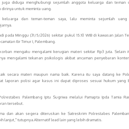
or juga diduga menghubungi sejumlah anggota keluarga dan teman 
dirinya untuk meminta uang.
 keluarga dan teman-teman saya, lalu meminta sejumlah uang
jarnya.
rjadi pada Minggu (31/5/2026) sekitar pukul 15.10 WIB di kawasan Jalan 
ecamatan Ilir Timur I, Palembang.
, korban mengaku mengalami kerugian materi sekitar Rp3 juta. Selain i
inya mengalami tekanan psikologis akibat ancaman penyebaran konten
baik secara materi maupun nama baik. Karena itu saya datang ke Pol
 laporan polisi agar kasus ini dapat diproses sesuai hukum yang b
Polrestabes Palembang Iptu Sugriwa melalui Pamapta Ipda Tamia R
an tersebut.
ima dan akan segera diteruskan ke Satreskrim Polrestabes Palemba
h lanjut," tutupnya.Alternatif lead lain yang lebih dramatis.