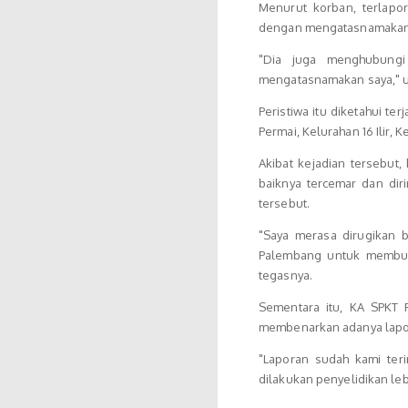
Menurut korban, terlap
dengan mengatasnamakan 
"Dia juga menghubungi
mengatasnamakan saya," u
Peristiwa itu diketahui te
Permai, Kelurahan 16 Ilir, K
Akibat kejadian tersebut
baiknya tercemar dan dir
tersebut.
"Saya merasa dirugikan 
Palembang untuk membuat
tegasnya.
Sementara itu, KA SPKT 
membenarkan adanya lapor
"Laporan sudah kami ter
dilakukan penyelidikan lebi