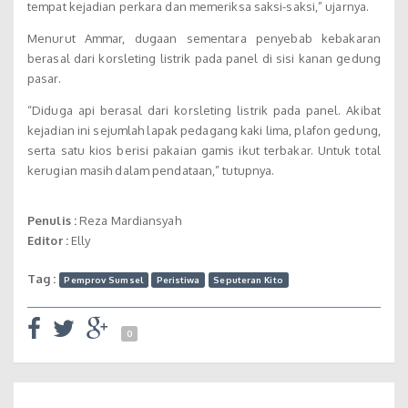
tempat kejadian perkara dan memeriksa saksi-saksi,” ujarnya.
Menurut Ammar, dugaan sementara penyebab kebakaran
berasal dari korsleting listrik pada panel di sisi kanan gedung
pasar.
“Diduga api berasal dari korsleting listrik pada panel. Akibat
kejadian ini sejumlah lapak pedagang kaki lima, plafon gedung,
serta satu kios berisi pakaian gamis ikut terbakar. Untuk total
kerugian masih dalam pendataan,” tutupnya.
Penulis :
Reza Mardiansyah
Editor :
Elly
Tag :
Pemprov Sumsel
Peristiwa
Seputeran Kito
0