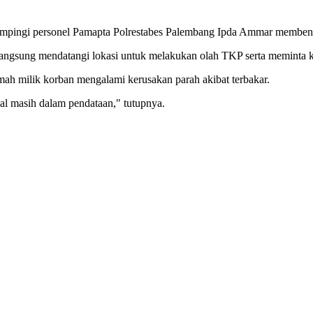
dampingi personel Pamapta Polrestabes Palembang Ipda Ammar membenar
langsung mendatangi lokasi untuk melakukan olah TKP serta meminta ke
mah milik korban mengalami kerusakan parah akibat terbakar.
rial masih dalam pendataan," tutupnya.