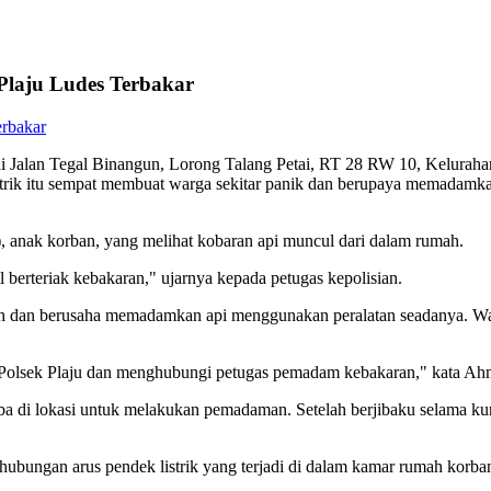
Plaju Ludes Terbakar
n Tegal Binangun, Lorong Talang Petai, RT 28 RW 10, Kelurahan Pl
listrik itu sempat membuat warga sekitar panik dan berupaya memadamk
1), anak korban, yang melihat kobaran api muncul dari dalam rumah.
l berteriak kebakaran," ujarnya kepada petugas kepolisian.
ah dan berusaha memadamkan api menggunakan peralatan seadanya. War
ke Polsek Plaju dan menghubungi petugas pemadam kebakaran," kata Ah
a di lokasi untuk melakukan pemadaman. Setelah berjibaku selama kura
ubungan arus pendek listrik yang terjadi di dalam kamar rumah korba