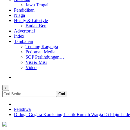
Jawa Tengah
Pendidikan
Niaga
Healty & Lifestyle
Budak Ben
Advertorial
Index
Tambahan
Tentang Kaganga
Pedoman Media…
SOP Perlindungan…
Visi & Misi
Video
x
Cari
Peristiwa
Diduga Gegara Korsleting Listrik Rumah Warga Di Plaju Lude