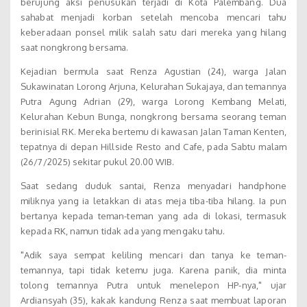
berujung aksi penusukan terjadi di Kota Palembang. Dua
sahabat menjadi korban setelah mencoba mencari tahu
keberadaan ponsel milik salah satu dari mereka yang hilang
saat nongkrong bersama.
Kejadian bermula saat Renza Agustian (24), warga Jalan
Sukawinatan Lorong Arjuna, Kelurahan Sukajaya, dan temannya
Putra Agung Adrian (29), warga Lorong Kembang Melati,
Kelurahan Kebun Bunga, nongkrong bersama seorang teman
berinisial RK. Mereka bertemu di kawasan Jalan Taman Kenten,
tepatnya di depan Hillside Resto and Cafe, pada Sabtu malam
(26/7/2025) sekitar pukul 20.00 WIB.
Saat sedang duduk santai, Renza menyadari handphone
miliknya yang ia letakkan di atas meja tiba-tiba hilang. Ia pun
bertanya kepada teman-teman yang ada di lokasi, termasuk
kepada RK, namun tidak ada yang mengaku tahu.
"Adik saya sempat keliling mencari dan tanya ke teman-
temannya, tapi tidak ketemu juga. Karena panik, dia minta
tolong temannya Putra untuk menelepon HP-nya," ujar
Ardiansyah (35), kakak kandung Renza saat membuat laporan