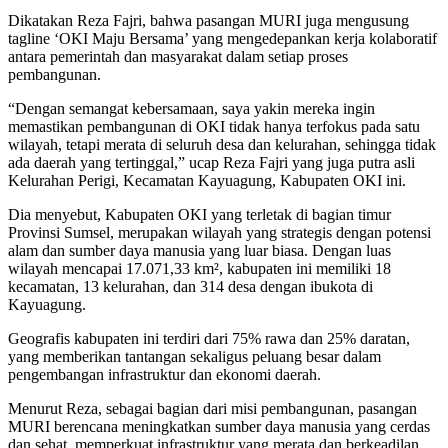
Dikatakan Reza Fajri, bahwa pasangan MURI juga mengusung
tagline ‘OKI Maju Bersama’ yang mengedepankan kerja kolaboratif
antara pemerintah dan masyarakat dalam setiap proses
pembangunan.
“Dengan semangat kebersamaan, saya yakin mereka ingin
memastikan pembangunan di OKI tidak hanya terfokus pada satu
wilayah, tetapi merata di seluruh desa dan kelurahan, sehingga tidak
ada daerah yang tertinggal,” ucap Reza Fajri yang juga putra asli
Kelurahan Perigi, Kecamatan Kayuagung, Kabupaten OKI ini.
Dia menyebut, Kabupaten OKI yang terletak di bagian timur
Provinsi Sumsel, merupakan wilayah yang strategis dengan potensi
alam dan sumber daya manusia yang luar biasa. Dengan luas
wilayah mencapai 17.071,33 km², kabupaten ini memiliki 18
kecamatan, 13 kelurahan, dan 314 desa dengan ibukota di
Kayuagung.
Geografis kabupaten ini terdiri dari 75% rawa dan 25% daratan,
yang memberikan tantangan sekaligus peluang besar dalam
pengembangan infrastruktur dan ekonomi daerah.
Menurut Reza, sebagai bagian dari misi pembangunan, pasangan
MURI berencana meningkatkan sumber daya manusia yang cerdas
dan sehat, memperkuat infrastruktur yang merata dan berkeadilan