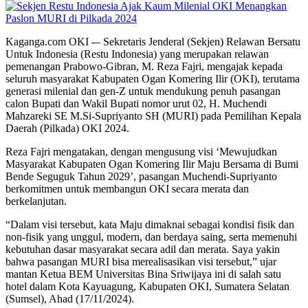
Kaganga.com OKI -– Sekretaris Jenderal (Sekjen) Relawan Bersatu
Untuk Indonesia (Restu Indonesia) yang merupakan relawan
pemenangan Prabowo-Gibran, M. Reza Fajri, mengajak kepada
seluruh masyarakat Kabupaten Ogan Komering Ilir (OKI), terutama
generasi milenial dan gen-Z untuk mendukung penuh pasangan
calon Bupati dan Wakil Bupati nomor urut 02, H. Muchendi
Mahzareki SE M.Si-Supriyanto SH (MURI) pada Pemilihan Kepala
Daerah (Pilkada) OKI 2024.
Reza Fajri mengatakan, dengan mengusung visi ‘Mewujudkan
Masyarakat Kabupaten Ogan Komering Ilir Maju Bersama di Bumi
Bende Seguguk Tahun 2029’, pasangan Muchendi-Supriyanto
berkomitmen untuk membangun OKI secara merata dan
berkelanjutan.
“Dalam visi tersebut, kata Maju dimaknai sebagai kondisi fisik dan
non-fisik yang unggul, modern, dan berdaya saing, serta memenuhi
kebutuhan dasar masyarakat secara adil dan merata. Saya yakin
bahwa pasangan MURI bisa merealisasikan visi tersebut,” ujar
mantan Ketua BEM Universitas Bina Sriwijaya ini di salah satu
hotel dalam Kota Kayuagung, Kabupaten OKI, Sumatera Selatan
(Sumsel), Ahad (17/11/2024).