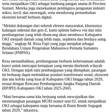
serta menjadikan OKI sebagai lumbung pangan utama di Provinsi
Sumsel. Mereka juga menekankan pentingnya penguatan industri
mikro, kecil, dan menengah, serta mendorong pertumbuhan
ekonomi kreatif berbasis digital.
“Melalui dukungan dari seluruh elemen masyarakat, khususnya
kalangan milenial dan gen-Z, kami optimis bahwa visi dan misi
pembangunan yang telah dirancang akan membawa Kabupaten
OKI menjadi daerah yang lebih maju, sejahtera dan berdaya saing
tinggi,” ungkap M. Reza Fajri yang juga menjabat sebagai
Bendahara Umum Pergerakan Mahasiswa Pemuda Sumatera
Selatan (PMPSS).
Reza menambahkan, pembangunan berbasis kebersamaan adalah
kunci untuk mencapai kemajuan yang merata diseluruh wilayah
OKI. Dengan tujuh misi pembangunan yang ditetapkan, pasangan
ini berharap dapat meletakkan pondasi transformasi sosial, ekonomi
dan tata kelola yang kuat di Kabupaten OKI hingga tahun 2029,
sesuai dengan Rencana Pembangunan Jangka Panjang Daerah
(RPJPD) Kabupaten OKI tahun 2025-2045.
“Mari bersama-sama kita berjuang untuk mewujudkan dan
memenangkan pasangan MURI nomor urut 02, untuk menjadikan
OKI sebagai kabupaten maju bersama di Bumi Bende Seguguk
tahun 2029,” tukasnya.