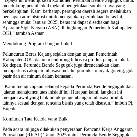
“Upaya ini menunjukkan komitmen Perumda Bende Seguguk untuk
mendukung petani lokal melalui pengelolaan sumber daya yang
berkelanjutan. Kami berharap, perangkat daerah segera melakukan
persiapan administrasi untuk mengajukan permintaan beras ini,
sehingga mulai Januari 2025, beras ini dapat disediakan bagi
Aparatur Sipil Negara (ASN) di lingkungan Pemerintah Kabupaten
OKI,” tambah Asmar.
Mendukung Program Pangan Lokal
Peluncuran Beras Kajang sejalan dengan tujuan Pemerintah
Kabupaten OKI dalam mendorong hilirisasi produk pangan lokal.
Ke depan, Perumda Bende Seguguk juga direncanakan akan
memperluas cakupan hilirisasi melalui produksi minyak goreng, gula
pasir dan air minum dalam kemasan.
“Kami mengucapkan selamat kepada Perumda Bende Seguguk dan
jajaran manajemen atas inisiatif ini. Harapan kami, langkah ini
menjadi awal yang baik untuk pengembangan hilirisasi produk
lainnya sesuai dengan rencana bisnis yang telah disusun,” imbuh Pj.
Bupati.
Komitmen Tata Kelola yang Baik
Pada acara ini juga dilakukan penyerahan Rencana Kerja Anggaran
Perusahaan (RKAP) Tahun 2025 untuk Perumda Bende Seguguk