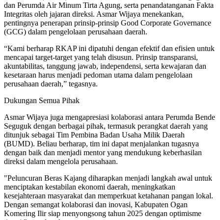
dan Perumda Air Minum Tirta Agung, serta penandatanganan Fakta
Integritas oleh jajaran direksi. Asmar Wijaya menekankan,
pentingnya penerapan prinsip-prinsip Good Corporate Governance
(GCG) dalam pengelolaan perusahaan daerah.
“Kami berharap RKAP ini dipatuhi dengan efektif dan efisien untuk
mencapai target-target yang telah disusun. Prinsip transparansi,
akuntabilitas, tanggung jawab, independensi, serta kewajaran dan
kesetaraan harus menjadi pedoman utama dalam pengelolaan
perusahaan daerah,” tegasnya.
Dukungan Semua Pihak
Asmar Wijaya juga mengapresiasi kolaborasi antara Perumda Bende
Seguguk dengan berbagai pihak, termasuk perangkat daerah yang
ditunjuk sebagai Tim Pembina Badan Usaha Milik Daerah
(BUMD). Beliau berharap, tim ini dapat menjalankan tugasnya
dengan baik dan menjadi mentor yang mendukung keberhasilan
direksi dalam mengelola perusahaan.
"Peluncuran Beras Kajang diharapkan menjadi langkah awal untuk
menciptakan kestabilan ekonomi daerah, meningkatkan
kesejahteraan masyarakat dan memperkuat ketahanan pangan lokal.
Dengan semangat kolaborasi dan inovasi, Kabupaten Ogan
Komering Ilir siap menyongsong tahun 2025 dengan optimisme