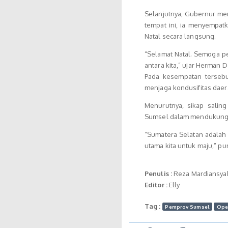
Selanjutnya, Gubernur me
tempat ini, ia menyempat
Natal secara langsung.
“Selamat Natal. Semoga p
antara kita,” ujar Herman D
Pada kesempatan tersebu
menjaga kondusifitas daer
Menurutnya, sikap salin
Sumsel dalam mendukung 
“Sumatera Selatan adalah
utama kita untuk maju,” p
Penulis :
Reza Mardiansya
Editor :
Elly
Tag :
Pemprov Sumsel
Ope