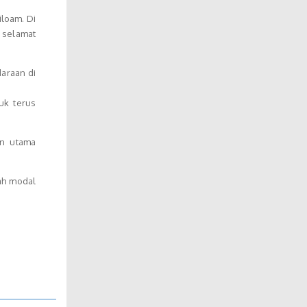
loam. Di
 selamat
araan di
uk terus
an utama
ah modal