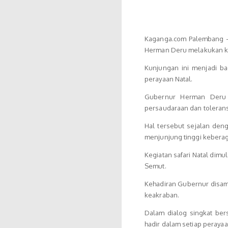
Kaganga.com Palembang – 
Herman Deru melakukan kun
Kunjungan ini menjadi b
perayaan Natal.
Gubernur Herman Deru 
persaudaraan dan toleran
Hal tersebut sejalan den
menjunjung tinggi kebera
Kegiatan safari Natal di
Semut.
Kehadiran Gubernur disam
keakraban.
Dalam dialog singkat b
hadir dalam setiap peray