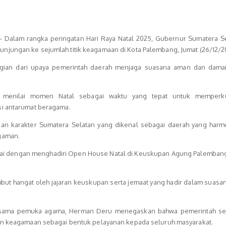
Dalam rangka peringatan Hari Raya Natal 2025, Gubernur Sumatera Se
jungan ke sejumlah titik keagamaan di Kota Palembang, Jumat (26/12/2
agian dari upaya pemerintah daerah menjaga suasana aman dan dama
menilai momen Natal sebagai waktu yang tepat untuk memperkua
si antarumat beragama.
gan karakter Sumatera Selatan yang dikenal sebagai daerah yang harm
gaman.
mulai dengan menghadiri Open House Natal di Keuskupan Agung Palembang
but hangat oleh jajaran keuskupan serta jemaat yang hadir dalam suasa
ersama pemuka agama, Herman Deru menegaskan bahwa pemerintah se
aan keagamaan sebagai bentuk pelayanan kepada seluruh masyarakat.