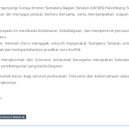
ngunjungi Gereja Kristen Sumatera Bagian Selatan (GKSBS) Palembang Si
kan diri menyapa jemaat, berfoto bersama, serta menyampaikan ucapan
erayaan ini membawa kedamaian, kebahagiaan, dan mempererat persaud
eru.
t, Herman Deru mengajak seluruh masyarakat Sumatera Selatan unt
ah dan mempertahankan predikat zero konflik.
g menghormati dan toleransi antarumat beragama merupakan kekuat
pembangunan yang berkelanjutan.
 rumah besar bagi seluruh perbedaan. Toleransi dan kebersamaan adal
ungkasnya.
h
n House Natal di