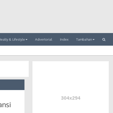
ealty & Lifestyle
Advertorial
Index
Tambahan
ansi