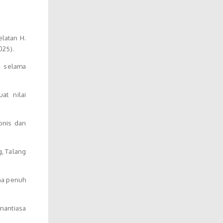
latan H.
025).
i selama
t nilai
onis dan
, Talang
na penuh
nantiasa