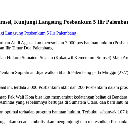
sel, Kunjungi Langsung Posbankum 5 Ilir Palemba
man Andi Agtas akan meresmikan 3.000 pos bantuan hukum (Posbankum
an Ilir Timur Dua Palembang.
ian Hukum Sumatera Selatan (Kakanwil Kemenkum Sumsel) Maju Amint
nkum Supratman dijadwalkan tiba di Palembang pada Minggu (27/7) 
 Saat ini, terdata 3.000 Posbankum aktif dan 200 Posbankum dalam pro
harap Pak Wali Kota bisa ikut menyambut kedatangan beliau di Banda
 Amintas yang sebelumnya bertugas di Sumatera Utara, dan baru satu ha
an optimal terhadap program bantuan hukum. Terbukti, sebanyak 107 k
ga akan secara simbolis akan mengunjungi dan meresmikan Posbankum 