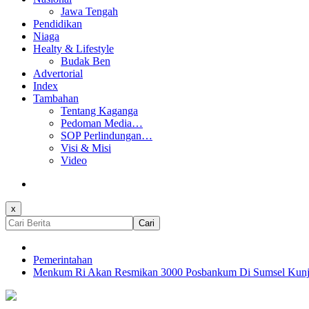
Jawa Tengah
Pendidikan
Niaga
Healty & Lifestyle
Budak Ben
Advertorial
Index
Tambahan
Tentang Kaganga
Pedoman Media…
SOP Perlindungan…
Visi & Misi
Video
x
Cari
Pemerintahan
Menkum Ri Akan Resmikan 3000 Posbankum Di Sumsel Kunju