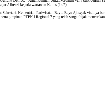
ta Gunung Dempo. “ Alhamdulillah berkat kordinasi yang baik dengan
apar Alfrenzi kepada wartawan Kamis (14/5).
at Sekretaris Kementrian Pariwisata , Bayu. Bayu Aji sejak viralnya b
n serta pimpinan PTPN I Regional 7 yang telah sangat bijak mencarika