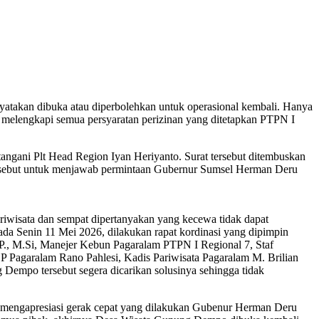
takan dibuka atau diperbolehkan untuk operasional kembali. Hanya
k melengkapi semua persyaratan perizinan yang ditetapkan PTPN I
ngani Plt Head Region Iyan Heriyanto. Surat tersebut ditembuskan
ersebut untuk menjawab permintaan Gubernur Sumsel Herman Deru
iwisata dan sempat dipertanyakan yang kecewa tidak dapat
da Senin 11 Mei 2026, dilakukan rapat kordinasi yang dipimpin
AP., M.Si, Manejer Kebun Pagaralam PTPN I Regional 7, Staf
 Pagaralam Rano Pahlesi, Kadis Pariwisata Pagaralam M. Brilian
empo tersebut segera dicarikan solusinya sehingga tidak
mengapresiasi gerak cepat yang dilakukan Gubenur Herman Deru