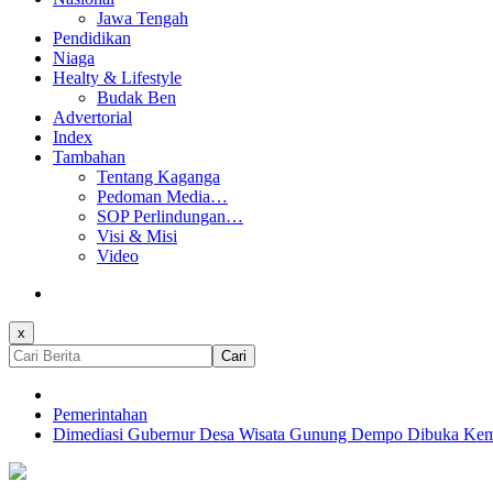
Jawa Tengah
Pendidikan
Niaga
Healty & Lifestyle
Budak Ben
Advertorial
Index
Tambahan
Tentang Kaganga
Pedoman Media…
SOP Perlindungan…
Visi & Misi
Video
x
Cari
Pemerintahan
Dimediasi Gubernur Desa Wisata Gunung Dempo Dibuka Kem