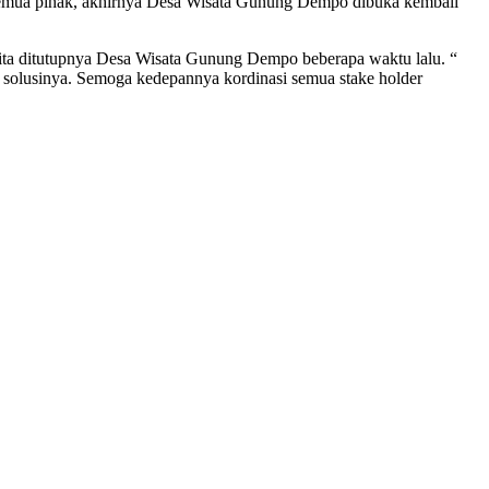
 semua pihak, akhirnya Desa Wisata Gunung Dempo dibuka kembali
erita ditutupnya Desa Wisata Gunung Dempo beberapa waktu lalu. “
n solusinya. Semoga kedepannya kordinasi semua stake holder