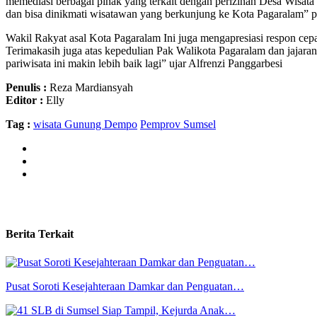
memediasi berbagai pihak yang terkait dengan perizinan Desa Wisa
dan bisa dinikmati wisatawan yang berkunjung ke Kota Pagaralam” p
Wakil Rakyat asal Kota Pagaralam Ini juga mengapresiasi respon cep
Terimakasih juga atas kepedulian Pak Walikota Pagaralam dan jajara
pariwisata ini makin lebih baik lagi” ujar Alfrenzi Panggarbesi
Penulis :
Reza Mardiansyah
Editor :
Elly
Tag :
wisata Gunung Dempo
Pemprov Sumsel
Berita Terkait
Pusat Soroti Kesejahteraan Damkar dan Penguatan…