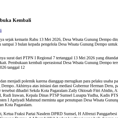
ibuka Kembali
ya sejak kemarin Rabu 13 Mei 2026, Desa Wisata Gunung Dempo dinya
waktu sampai 3 bulan kepada pengelola Desa Wisata Gunung Dempo untu
 surat dari PTPN I Regional 7 tertanggal 13 Mei 2026 yang ditandata
erkait. Pembukaan kembali operasional Desa Wisata Gunung Dempo t
2026 tanggal 12
an menjadi polemik karena dianggap merugikan para pelaku usaha par
 Dempo. Akhirnya atas inisiasi dan mediasi Gubernur Herman Deru, pa
tersebut dihadiri Sekda Kota Pagaralam Zaily Oktosab Fitri Abidin, 
l, Rudi Irawan, Kepala Dinas PTSP Sumsel Lusapta Yudha, Kadis PTSP
sten I Apriyadi Mahmud meminta agar penutupan Desa Wisata Gunung D
an Kota Pagaralam.
 Ketua Fraksi Partai Nasdem DPRD Sumsel, H Alfrenzi Panggarbesi 