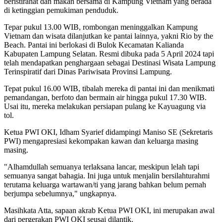
beristirahat dan makan bersama di Kampung Vietnam yang berada
di ketinggian pemukiman penduduk.
Tepar pukul 13.00 WIB, rombongan meninggalkan Kampung
Vietnam dan wisata dilanjutkan ke pantai lainnya, yakni Rio by the
Beach. Pantai ini berlokasi di Bulok Kecamatan Kalianda
Kabupaten Lampung Selatan. Resmi dibuka pada 5 April 2024 tapi
telah mendapatkan penghargaan sebagai Destinasi Wisata Lampung
Terinspiratif dari Dinas Pariwisata Provinsi Lampung.
Tepat pukul 16.00 WIB, tibalah mereka di pantai ini dan menikmati
pemandangan, berfoto dan bermain air hingga pukul 17.30 WIB.
Usai itu, mereka melakukan persiapan pulang ke Kayuagung via
tol.
Ketua PWI OKI, Idham Syarief didampingi Maniso SE (Sekretaris
PWI) mengapresiasi kekompakan kawan dan keluarga masing
masing.
"Alhamdullah semuanya terlaksana lancar, meskipun lelah tapi
semuanya sangat bahagia. Ini juga untuk menjalin bersilahturahmi
terutama keluarga wartawan/ti yang jarang bahkan belum pernah
berjumpa sebelumnya," ungkapnya.
Masihkata Atta, sapaan akrab Ketua PWI OKI, ini merupakan awal
dari pergerakan PWI OKI seusai dilantik.