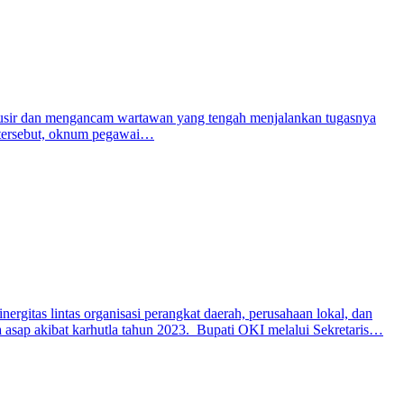
usir dan mengancam wartawan yang tengah menjalankan tugasnya
ik tersebut, oknum pegawai…
tas lintas organisasi perangkat daerah, perusahaan lokal, dan
 asap akibat karhutla tahun 2023. Bupati OKI melalui Sekretaris…