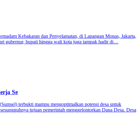
emadam Kebakaran dan Penyelamatan, di Lapangan Monas, Jakarta,
i gubernur, bupati hingga wali kota juga tampak hadir di…
erja Se
Sumsel) terbukti mampu mengoptimalkan potensi desa untuk
t sesungguhnya tujuan pemerintah menggelontorkan Dana Desa. Desa