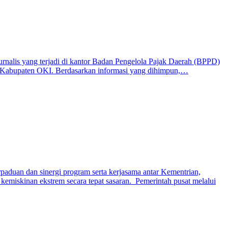
urnalis yang terjadi di kantor Badan Pengelola Pajak Daerah (BPPD)
s) Kabupaten OKI. Berdasarkan informasi yang dihimpun,…
aduan dan sinergi program serta kerjasama antar Kementrian,
kemiskinan ekstrem secara tepat sasaran. Pemerintah pusat melalui