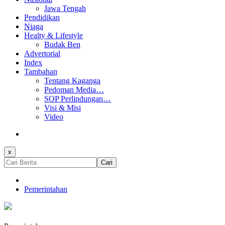
Jawa Tengah
Pendidikan
Niaga
Healty & Lifestyle
Budak Ben
Advertorial
Index
Tambahan
Tentang Kaganga
Pedoman Media…
SOP Perlindungan…
Visi & Misi
Video
x
Cari
Pemerintahan