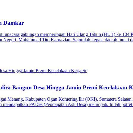
an Damkar
i upacara gabungan memperingati Hari Ulang Tahun (HUT) ke-104 P
m Negeri, Muhammad Tito Karnavian. Sejumlah kepala daerah mulai dar
ira Bangun Desa Hingga Jamin Premi Kecelakaan K
i Menang, Kabupaten Ogan Komering Ilir (OKI), Sumatera Selatan (
n mendapatkan PADes (Pendapatan Asli Desa) melimpah. Inilah potre