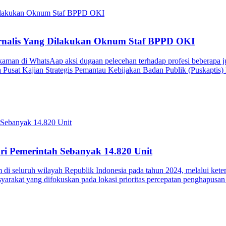
Jurnalis Yang Dilakukan Oknum Staf BPPD OKI
kaman di WhatsAap aksi dugaan pelecehan terhadap profesi beberapa j
 Pusat Kajian Strategis Pemantau Kebijakan Badan Publik (Puskapti
i Pemerintah Sebanyak 14.820 Unit
 seluruh wilayah Republik Indonesia pada tahun 2024, melalui keterp
arakat yang difokuskan pada lokasi prioritas percepatan penghapusan 