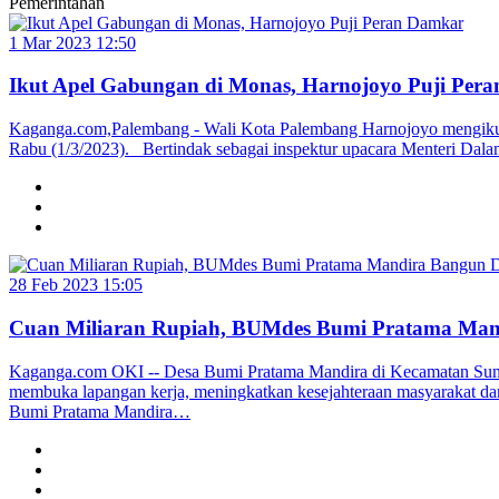
Pemerintahan
1 Mar 2023 12:50
Ikut Apel Gabungan di Monas, Harnojoyo Puji Per
Kaganga.com,Palembang - Wali Kota Palembang Harnojoyo mengikut
Rabu (1/3/2023). Bertindak sebagai inspektur upacara Menteri Dala
28 Feb 2023 15:05
Cuan Miliaran Rupiah, BUMdes Bumi Pratama Mand
Kaganga.com OKI -- Desa Bumi Pratama Mandira di Kecamatan Sunga
membuka lapangan kerja, meningkatkan kesejahteraan masyarakat da
Bumi Pratama Mandira…