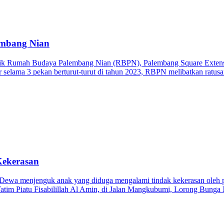
embang Nian
k Rumah Budaya Palembang Nian (RBPN), Palembang Square Extensi
elama 3 pekan berturut-turut di tahun 2023, RBPN melibatkan ratusa
Kekerasan
Dewa menjenguk anak yang diduga mengalami tindak kekerasan oleh pe
 Yatim Piatu Fisabilillah Al Amin, di Jalan Mangkubumi, Lorong Bu