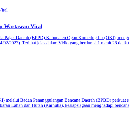
p Wartawan Viral
ola Pajak Daerah (BPPD) Kabupaten Ogan Komering Ilir (OKI), meng
24/02/2023). Terlihat jelas dalam Vidio yang berdurasi 1 menit 28 det
 melalui Badan Penanggulangan Bencana Daerah (BPBD) perkuat sinergi
akaran Lahan dan Hutan (Karhutla), kesiapsiagaan menghadapi bencana