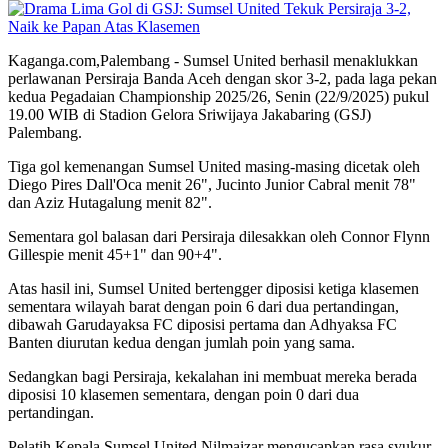
Kaganga.com,Palembang - Sumsel United berhasil menaklukkan
perlawanan Persiraja Banda Aceh dengan skor 3-2, pada laga pekan
kedua Pegadaian Championship 2025/26, Senin (22/9/2025) pukul
19.00 WIB di Stadion Gelora Sriwijaya Jakabaring (GSJ)
Palembang.
Tiga gol kemenangan Sumsel United masing-masing dicetak oleh
Diego Pires Dall'Oca menit 26", Jucinto Junior Cabral menit 78"
dan Aziz Hutagalung menit 82".
Sementara gol balasan dari Persiraja dilesakkan oleh Connor Flynn
Gillespie menit 45+1" dan 90+4".
Atas hasil ini, Sumsel United bertengger diposisi ketiga klasemen
sementara wilayah barat dengan poin 6 dari dua pertandingan,
dibawah Garudayaksa FC diposisi pertama dan Adhyaksa FC
Banten diurutan kedua dengan jumlah poin yang sama.
Sedangkan bagi Persiraja, kekalahan ini membuat mereka berada
diposisi 10 klasemen sementara, dengan poin 0 dari dua
pertandingan.
Pelatih Kepala Sumsel United Nilmaizar mengucapkan rasa syukur,