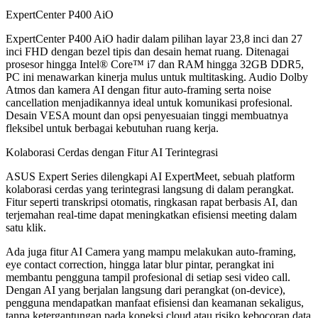
ExpertCenter P400 AiO
ExpertCenter P400 AiO hadir dalam pilihan layar 23,8 inci dan 27
inci FHD dengan bezel tipis dan desain hemat ruang. Ditenagai
prosesor hingga Intel® Core™ i7 dan RAM hingga 32GB DDR5,
PC ini menawarkan kinerja mulus untuk multitasking. Audio Dolby
Atmos dan kamera AI dengan fitur auto-framing serta noise
cancellation menjadikannya ideal untuk komunikasi profesional.
Desain VESA mount dan opsi penyesuaian tinggi membuatnya
fleksibel untuk berbagai kebutuhan ruang kerja.
Kolaborasi Cerdas dengan Fitur AI Terintegrasi
ASUS Expert Series dilengkapi AI ExpertMeet, sebuah platform
kolaborasi cerdas yang terintegrasi langsung di dalam perangkat.
Fitur seperti transkripsi otomatis, ringkasan rapat berbasis AI, dan
terjemahan real-time dapat meningkatkan efisiensi meeting dalam
satu klik.
Ada juga fitur AI Camera yang mampu melakukan auto-framing,
eye contact correction, hingga latar blur pintar, perangkat ini
membantu pengguna tampil profesional di setiap sesi video call.
Dengan AI yang berjalan langsung dari perangkat (on-device),
pengguna mendapatkan manfaat efisiensi dan keamanan sekaligus,
tanpa ketergantungan pada koneksi cloud atau risiko kebocoran data