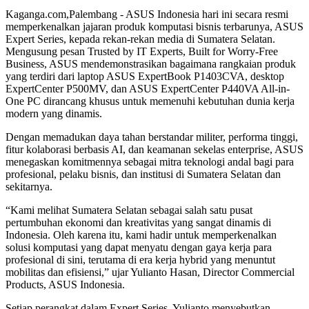
Kaganga.com,Palembang - ASUS Indonesia hari ini secara resmi
memperkenalkan jajaran produk komputasi bisnis terbarunya, ASUS
Expert Series, kepada rekan-rekan media di Sumatera Selatan.
Mengusung pesan Trusted by IT Experts, Built for Worry-Free
Business, ASUS mendemonstrasikan bagaimana rangkaian produk
yang terdiri dari laptop ASUS ExpertBook P1403CVA, desktop
ExpertCenter P500MV, dan ASUS ExpertCenter P440VA All-in-
One PC dirancang khusus untuk memenuhi kebutuhan dunia kerja
modern yang dinamis.
Dengan memadukan daya tahan berstandar militer, performa tinggi,
fitur kolaborasi berbasis AI, dan keamanan sekelas enterprise, ASUS
menegaskan komitmennya sebagai mitra teknologi andal bagi para
profesional, pelaku bisnis, dan institusi di Sumatera Selatan dan
sekitarnya.
“Kami melihat Sumatera Selatan sebagai salah satu pusat
pertumbuhan ekonomi dan kreativitas yang sangat dinamis di
Indonesia. Oleh karena itu, kami hadir untuk memperkenalkan
solusi komputasi yang dapat menyatu dengan gaya kerja para
profesional di sini, terutama di era kerja hybrid yang menuntut
mobilitas dan efisiensi,” ujar Yulianto Hasan, Director Commercial
Products, ASUS Indonesia.
Setiap perangkat dalam Expert Series, Yulianto menyebutkan,