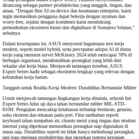
dirancang sebagai partner produktivitas yang tangguh, ringan, dan
aman. “Dengan fitur AI on-device dan keamanan enterprise, kami
ingin memastikan pengguna dapat bekerja dengan nyaman dan
worry-free, sejalan dengan komitmen kami mendukung
pertumbuhan ekosistem bisnis dan digitalisasi di Sumatera Selatan,”
sebutnya.
Dalam kesempatan ini, ASUS menyoroti bagaimana tren kerja
modern, seperti model hybrid, serta percepatan adopsi AI di dunia
kerja yang menurut survei McKinsey 2024 telah mencapai 78% di
berbagai organisasi, membutuhkan perangkat yang lebih dari
sekadar alat kerja biasa. Menjawab tantangan tersebut, ASUS
Expert Series hadir sebagai ekosistem lengkap yang relevan dengan
kebutuhan kerja harian.
Tangguh untuk Realita Kerja Modern: Durabilitas Berstandar Militer
Untuk menjawab tantangan lingkungan kerja dinamis, seluruh lini
Expert Series lulus uji daya tahan berstandar militer MIL-STD-
810H. Pengujian mencakup ketahanan terhadap benturan, getaran,
suhu ekstrem dan tekanan pada port. Fitur tambahan seperti
keyboard tahan tumpahan air, chassis metal yang ringan dan struktur
internal yang diperkuat memastikan perangkat siap digunakan di
mana saja. Durabilitas seperti ini tidak hanya melindungi perangkat,
tapi juga menjaga produktivitas dan menekan potensi kerugian