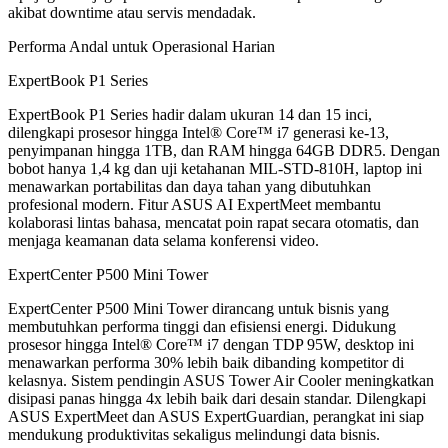
akibat downtime atau servis mendadak.
Performa Andal untuk Operasional Harian
ExpertBook P1 Series
ExpertBook P1 Series hadir dalam ukuran 14 dan 15 inci,
dilengkapi prosesor hingga Intel® Core™ i7 generasi ke-13,
penyimpanan hingga 1TB, dan RAM hingga 64GB DDR5. Dengan
bobot hanya 1,4 kg dan uji ketahanan MIL-STD-810H, laptop ini
menawarkan portabilitas dan daya tahan yang dibutuhkan
profesional modern. Fitur ASUS AI ExpertMeet membantu
kolaborasi lintas bahasa, mencatat poin rapat secara otomatis, dan
menjaga keamanan data selama konferensi video.
ExpertCenter P500 Mini Tower
ExpertCenter P500 Mini Tower dirancang untuk bisnis yang
membutuhkan performa tinggi dan efisiensi energi. Didukung
prosesor hingga Intel® Core™ i7 dengan TDP 95W, desktop ini
menawarkan performa 30% lebih baik dibanding kompetitor di
kelasnya. Sistem pendingin ASUS Tower Air Cooler meningkatkan
disipasi panas hingga 4x lebih baik dari desain standar. Dilengkapi
ASUS ExpertMeet dan ASUS ExpertGuardian, perangkat ini siap
mendukung produktivitas sekaligus melindungi data bisnis.