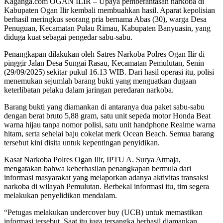
Kaganga.com OGAN ILIR – Upaya pemberantasan narkoba di
Kabupaten Ogan Ilir kembali membuahkan hasil. Aparat kepolisian
berhasil meringkus seorang pria bernama Abas (30), warga Desa
Penuguan, Kecamatan Pulau Rimau, Kabupaten Banyuasin, yang
diduga kuat sebagai pengedar sabu-sabu.
Penangkapan dilakukan oleh Satres Narkoba Polres Ogan Ilir di
pinggir Jalan Desa Sungai Rasau, Kecamatan Pemulutan, Senin
(29/09/2025) sekitar pukul 16.13 WIB. Dari hasil operasi itu, polisi
menemukan sejumlah barang bukti yang menguatkan dugaan
keterlibatan pelaku dalam jaringan peredaran narkoba.
Barang bukti yang diamankan di antaranya dua paket sabu-sabu
dengan berat bruto 5,88 gram, satu unit sepeda motor Honda Beat
warna hijau tanpa nomor polisi, satu unit handphone Realme warna
hitam, serta sehelai baju cokelat merk Ocean Beach. Semua barang
tersebut kini disita untuk kepentingan penyidikan.
Kasat Narkoba Polres Ogan Ilir, IPTU A. Surya Atmaja,
mengatakan bahwa keberhasilan penangkapan bermula dari
informasi masyarakat yang melaporkan adanya aktivitas transaksi
narkoba di wilayah Pemulutan. Berbekal informasi itu, tim segera
melakukan penyelidikan mendalam.
“Petugas melakukan undercover buy (UCB) untuk memastikan
informasi tersebut. Saat itu juga tersangka berhasil diamankan