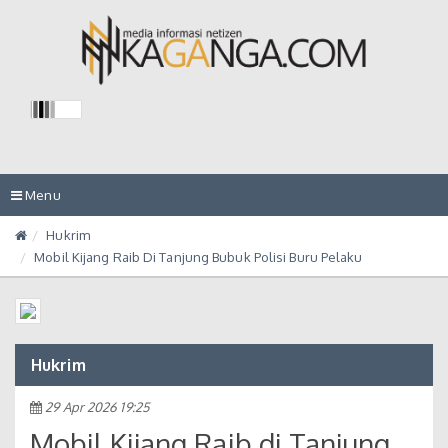
Toggle
Menu
navigation
Hukrim
Mobil Kijang Raib Di Tanjung Bubuk Polisi Buru Pelaku
Hukrim
29 Apr 2026 19:25
Mobil Kijang Raib di Tanjung