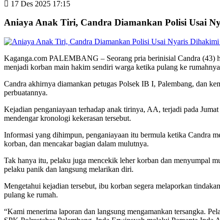
17 Des 2025 17:15
Aniaya Anak Tiri, Candra Diamankan Polisi Usai N
Kaganga.com PALEMBANG – Seorang pria berinisial Candra (43) harus
menjadi korban main hakim sendiri warga ketika pulang ke rumahnya
Candra akhirnya diamankan petugas Polsek IB I, Palembang, dan k
perbuatannya.
Kejadian penganiayaan terhadap anak tirinya, AA, terjadi pada Jumat
mendengar kronologi kekerasan tersebut.
Informasi yang dihimpun, penganiayaan itu bermula ketika Candra m
korban, dan mencakar bagian dalam mulutnya.
Tak hanya itu, pelaku juga mencekik leher korban dan menyumpal mu
pelaku panik dan langsung melarikan diri.
Mengetahui kejadian tersebut, ibu korban segera melaporkan tindaka
pulang ke rumah.
“Kami menerima laporan dan langsung mengamankan tersangka. Pelak