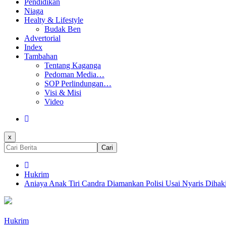
Pendidikan
Niaga
Healty & Lifestyle
Budak Ben
Advertorial
Index
Tambahan
Tentang Kaganga
Pedoman Media…
SOP Perlindungan…
Visi & Misi
Video
x
Cari
Hukrim
Aniaya Anak Tiri Candra Diamankan Polisi Usai Nyaris Diha
Hukrim