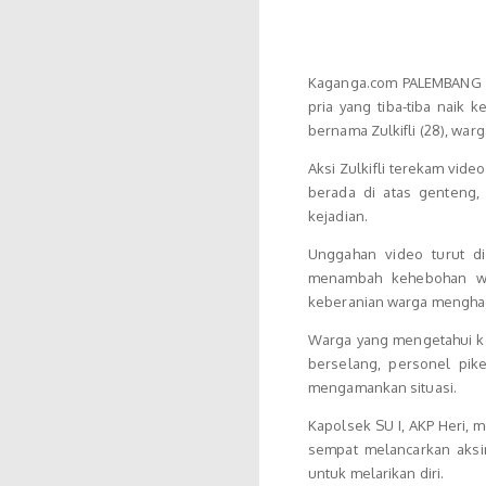
Kaganga.com PALEMBANG –
pria yang tiba-tiba naik 
bernama Zulkifli (28), wa
Aksi Zulkifli terekam video
berada di atas genteng
kejadian.
Unggahan video turut di
menambah kehebohan wa
keberanian warga menghad
Warga yang mengetahui keb
berselang, personel pik
mengamankan situasi.
Kapolsek SU I, AKP Heri,
sempat melancarkan aksi
untuk melarikan diri.