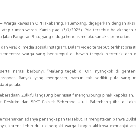
 Warga kawasan OPI Jakabaring, Palembang, digegerkan dengan aksi
ke atap rumah warga, Kamis pagi (3/7/2025). Pria tersebut belakangan 
rga Jalan Pangeran Ratu, yang diduga hendak melakukan aksi pencurian.
 dan viral di media sosial Instagram. Dalam video tersebut, terlihat pria i
, sementara warga yang berkumpul di bawah tampak berteriak dan
sertai narasi berbunyi, “Maleng tegeb di OPI, nyangkok di genten
rganet. Banyak yang mengecam, namun tak sedikit pula yang me
api pelaku.
eradaan Zulkifli langsung berinisiatif menghubungi pihak kepolisian. 
et Reskrim dan SPKT Polsek Seberang Ulu I Palembang tiba di loka
 membenarkan adanya penangkapan tersebut. Ia mengatakan bahwa Zulkif
nya, karena lebih dulu dipergoki warga hingga akhirnya memanjat at