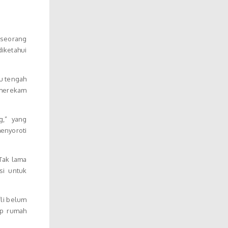
 seorang
diketahui
tu tengah
 merekam
g,” yang
nyoroti
Tak lama
si untuk
li belum
ap rumah