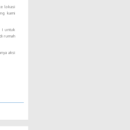
e lokasi
ung kami
 I untuk
 di rumah
nya aksi