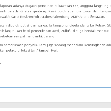
 laporan adanya dugaan pencurian di kawasan OPI, anggota langsung k
sih berada di atas genteng. Kami bujuk agar dia turun dan langs
mewakili Kasat Reskrim Polrestabes Palembang, AKBP Andrie Setiawan.
etelah dibujuk polisi dan warga. Ia langsung digelandang ke Polsek SU
ih lanjut. Dari hasil pemeriksaan awal, Zulkifli diduga hendak mencuri
 sebelum sempat mengambil barang.
alam pemeriksaan penyidik. Kami juga sedang mendalami kemungkinan ada
an pelaku di lokasi lain,” tambah Heri.
h