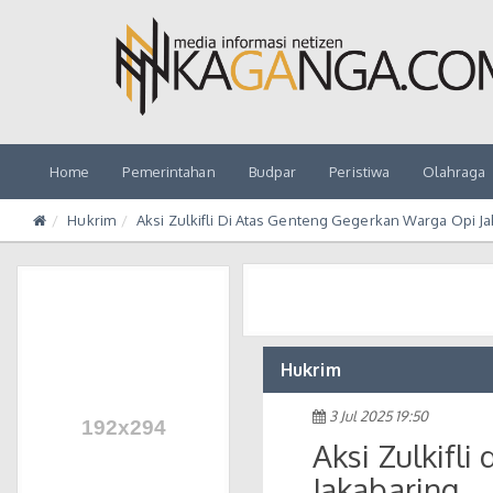
Home
Pemerintahan
Budpar
Peristiwa
Olahraga
Hukrim
Aksi Zulkifli Di Atas Genteng Gegerkan Warga Opi J
Hukrim
3 Jul 2025 19:50
Aksi Zulkifl
Jakabaring