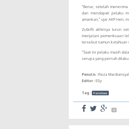
"Benar, setelah menerima
dan mendapati pelaku ma
amankan," ujar AKP Heri, 
Zulkifli akhirnya turun s
menjalani pemeriksaan leb
tersebut namun ketahuan
“Saat ini pelaku masih d
serupa yang pernah dilakuk
Penulis :
Reza Mardiansya
Editor :
Elly
Tag :
Peristiwa
0