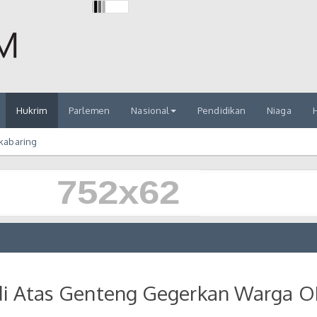
Hukrim
Parlemen
Nasional
Pendidikan
Niaga
H
akabaring
i di Atas Genteng Gegerkan Warga O