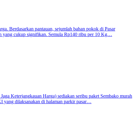
ga. Berdasarkan pantauan, sejumlah bahan pokok di Pasar
n yang cukup signifikan. Semula Rp140 ribu per 10 Kg…
Jaga Keterjangkauan Harga) sediakan seribu paket Sembako murah
KI yang dilaksanakan di halaman parkir pasar…