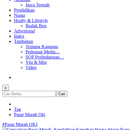
Jawa Tengah
Pendidikan
Niaga
Healty & Lifestyle
Budak Ben
Advertorial
Index
Tambahan
Tentang Kaganga
Pedoman Media…
SOP Perlindungan…
Visi & Misi
Video
x
Cari
Tag
Pasar Murah Oki
#Pasar Murah OKI