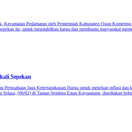
rak, Kecamatan Pedamaran oleh Pemerintah Kabupaten Ogan Komering 
m sepekan itu, untuk menstabilkan harga dan membantu masyarakat mem
kali Sepekan
erusahaan Jaga Keterjangkauan Harga untuk menekan inflasi dan kena
pada Selasa, (06/02) di Taman Segitiga Emas Kayuagung, disediakan b