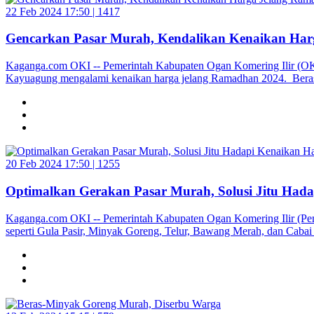
22 Feb 2024 17:50 |
1417
Gencarkan Pasar Murah, Kendalikan Kenaikan Har
Kaganga.com OKI -- Pemerintah Kabupaten Ogan Komering Ilir (OKI)
Kayuagung mengalami kenaikan harga jelang Ramadhan 2024. Beras 
20 Feb 2024 17:50 |
1255
Optimalkan Gerakan Pasar Murah, Solusi Jitu Had
Kaganga.com OKI -- Pemerintah Kabupaten Ogan Komering Ilir (Pem
seperti Gula Pasir, Minyak Goreng, Telur, Bawang Merah, dan Cabai