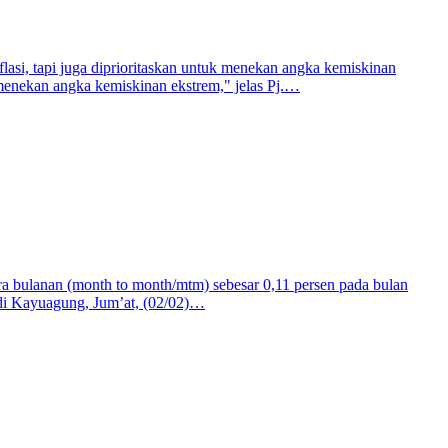
lasi, tapi juga diprioritaskan untuk menekan angka kemiskinan
 menekan angka kemiskinan ekstrem," jelas Pj.…
a bulanan (month to month/mtm) sebesar 0,11 persen pada bulan
di Kayuagung, Jum’at, (02/02)…