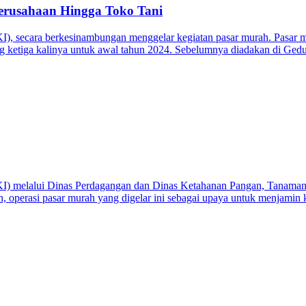
erusahaan Hingga Toko Tani
 secara berkesinambungan menggelar kegiatan pasar murah. Pasar mura
yang ketiga kalinya untuk awal tahun 2024. Sebelumnya diadakan di 
) melalui Dinas Perdagangan dan Dinas Ketahanan Pangan, Tanaman P
operasi pasar murah yang digelar ini sebagai upaya untuk menjamin k