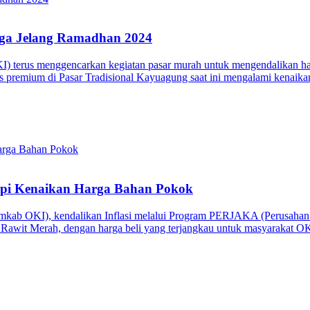
ga Jelang Ramadhan 2024
 terus menggencarkan kegiatan pasar murah untuk mengendalikan har
premium di Pasar Tradisional Kayuagung saat ini mengalami kenaika
api Kenaikan Harga Bahan Pokok
kab OKI), kendalikan Inflasi melalui Program PERJAKA (Perusahan 
 Rawit Merah, dengan harga beli yang terjangkau untuk masyarakat O