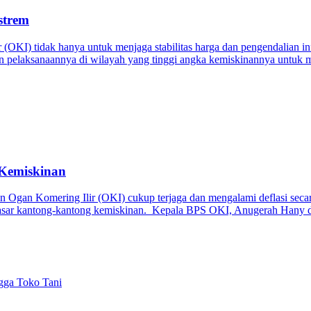
strem
OKI) tidak hanya untuk menjaga stabilitas harga dan pengendalian inf
hkan pelaksanaannya di wilayah yang tinggi angka kemiskinannya untuk
 Kemiskinan
 Ogan Komering Ilir (OKI) cukup terjaga dan mengalami deflasi secar
yasar kantong-kantong kemiskinan. Kepala BPS OKI, Anugerah Hany 